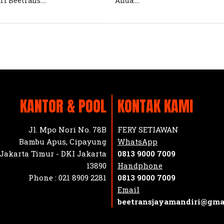
ri Beetrans....
Anda....
KANTOR & POOL
KONTAK KAMI
Jl. Mpo Nori No. 78B
FERY SETIAWAN
Bambu Apus, Cipayung
WhatsApp
Jakarta Timur - DKI Jakarta
0813 9000 7009
13890
Handphone
Phone :
021 8909 2281
0813 9000 7009
Email
beetransjayamandiri@gma