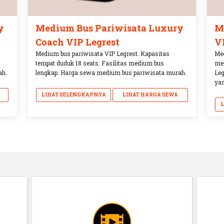
y
Medium Bus Pariwisata Luxury
M
Coach VIP Legrest
V
Medium bus pariwisata VIP Legrest. Kapasitas
Med
tempat duduk 18 seats. Fasilitas medium bus
mem
ah.
lengkap. Harga sewa medium bus pariwisata murah.
Leg
yan
LIHAT SELENGKAPNYA
LIHAT HARGA SEWA