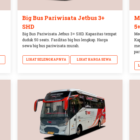
Big Bus Pariwisata Jetbus 3+
M
SHD
5
Big Bus Pariwisata Jetbus 3+ SHD. Kapasitas tempat
Med
duduk 50 seats. Fasilitas big bus lengkap. Harga
Kap
sewa big bus pariwisata murah.
me
par
LIHAT SELENGKAPNYA
LIHAT HARGA SEWA