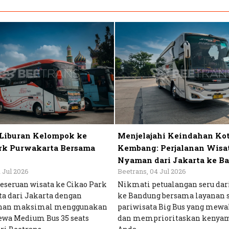
Liburan Kelompok ke
Menjelajahi Keindahan Ko
rk Purwakarta Bersama
Kembang: Perjalanan Wisa
Nyaman dari Jakarta ke B
1 Jul 2026
Beetrans, 04 Jul 2026
keseruan wisata ke Cikao Park
Nikmati petualangan seru dar
a dari Jakarta dengan
ke Bandung bersama layanan 
nan maksimal menggunakan
pariwisata Big Bus yang mewa
ewa Medium Bus 35 seats
dan memprioritaskan kenya