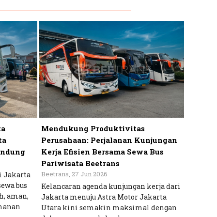
ta
Mendukung Produktivitas
ta
Perusahaan: Perjalanan Kunjungan
andung
Kerja Efisien Bersama Sewa Bus
Pariwisata Beetrans
Beetrans, 27 Jun 2026
i Jakarta
sewa bus
Kelancaran agenda kunjungan kerja dari
h, aman,
Jakarta menuju Astra Motor Jakarta
manan
Utara kini semakin maksimal dengan