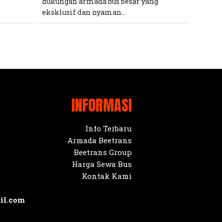
dukungan armada bus besar yang
eksklusif dan nyaman...
INFORMASI
Info Terbaru
Armada Beetrans
Beetrans Group
Harga Sewa Bus
Kontak Kami
il.com