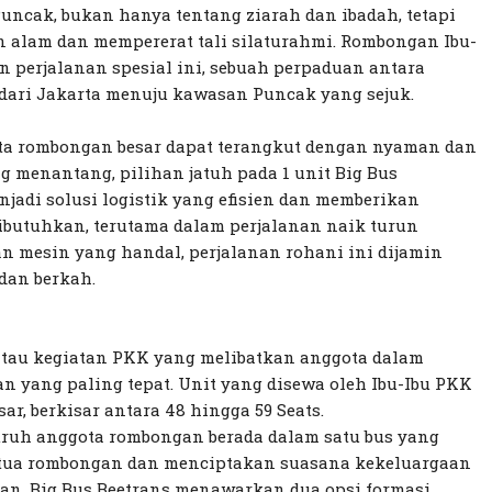
Puncak, bukan hanya tentang ziarah dan ibadah, tetapi
 alam dan mempererat tali silaturahmi. Rombongan Ibu-
 perjalanan spesial ini, sebuah perpaduan antara
t dari Jakarta menuju kawasan Puncak yang sejuk.
a rombongan besar dapat terangkut dengan nyaman dan
 menantang, pilihan jatuh pada 1 unit Big Bus
njadi solusi logistik yang efisien dan memberikan
butuhkan, terutama dalam perjalanan naik turun
n mesin yang handal, perjalanan rohani ini dijamin
 dan berkah.
atau kegiatan PKK yang melibatkan anggota dalam
an yang paling tepat. Unit yang disewa oleh Ibu-Ibu PKK
ar, berkisar antara 48 hingga 59 Seats.
ruh anggota rombongan berada dalam satu bus yang
tua rombongan dan menciptakan suasana kekeluargaan
nan. Big Bus Beetrans menawarkan dua opsi formasi