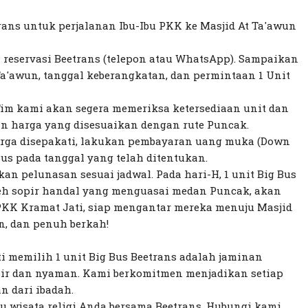
ans untuk perjalanan Ibu-Ibu PKK ke Masjid At Ta'awun
 reservasi Beetrans (telepon atau WhatsApp). Sampaikan
t Ta'awun, tanggal keberangkatan, dan permintaan 1 Unit
im kami akan segera memeriksa ketersediaan unit dan
 harga yang disesuaikan dengan rute Puncak.
harga disepakati, lakukan pembayaran uang muka (Down
s pada tanggal yang telah ditentukan.
an pelunasan sesuai jadwal. Pada hari-H, 1 unit Big Bus
eh sopir handal yang menguasai medan Puncak, akan
KK Kramat Jati, siap mengantar mereka menuju Masjid
n, dan penuh berkah!
i memilih 1 unit Big Bus Beetrans adalah jaminan
sir dan nyaman. Kami berkomitmen menjadikan setiap
n dari ibadah.
u wisata religi Anda bersama Beetrans. Hubungi kami