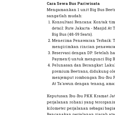
Cara Sewa Bus Pariwisata
Mengamankan 1 unit Big Bus Beetr
sangatlah mudah:
Konsultasi Rencana: Kontak tim
detail: Rute Jakarta - Masjid A
Big Bus (48-59 Seats).
Menerima Penawaran Terbaik: T
mengirimkan rincian penawaran
Reservasi dengan DP: Setelah 
Payment) untuk mengunci Big Bu
Pelunasan dan Berangkat: Lakuk
premium Beetrans, didukung ol
menjemput rombongan Ibu-Ibu P
At Ta'awun dengan tenang, ama
Keputusan Ibu-Ibu PKK Kramat Jat
perjalanan rohani yang terorgani
kilometer perjalanan sebagai bagia
Rencanakan perjalanan ziarah ata