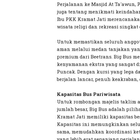
Perjalanan ke Masjid At Ta'awun, 
juga tentang menikmati keindahan
Ibu PKK Kramat Jati merencanakan
wisata religi dan rekreasi singka
Untuk memastikan seluruh anggot
aman melalui medan tanjakan yang
premium dari Beetrans. Big Bus me
kenyamanan ekstra yang sangat di
Puncak. Dengan kursi yang lega da
berjalan lancar, penuh keakraban,
Kapasitas Bus Pariwisata
Untuk rombongan majelis taklim 
jumlah besar, Big Bus adalah pilih
Kramat Jati memiliki kapasitas bes
Kapasitas ini memungkinkan selu
sama, memudahkan koordinasi ke
yang lebih erat sepanjang perjala