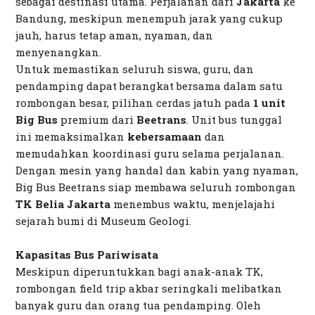
sebagai destinasi utama. Perjalanan dari
Jakarta
ke
Bandung, meskipun menempuh jarak yang cukup
jauh, harus tetap aman, nyaman, dan
menyenangkan.
Untuk memastikan seluruh siswa, guru, dan
pendamping dapat berangkat bersama dalam satu
rombongan besar, pilihan cerdas jatuh pada
1 unit
Big Bus
premium dari
Beetrans
. Unit bus tunggal
ini memaksimalkan
kebersamaan
dan
memudahkan koordinasi guru selama perjalanan.
Dengan mesin yang handal dan kabin yang nyaman,
Big Bus Beetrans siap membawa seluruh rombongan
TK Belia Jakarta
menembus waktu, menjelajahi
sejarah bumi di Museum Geologi.
Kapasitas Bus Pariwisata
Meskipun diperuntukkan bagi anak-anak TK,
rombongan
field trip
akbar seringkali melibatkan
banyak guru dan orang tua pendamping. Oleh