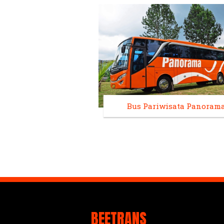
Bus Pariwisata Panoram
BEETRANS