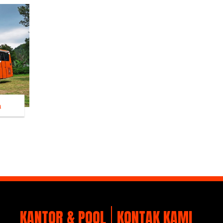
a
KANTOR & POOL
KONTAK KAMI